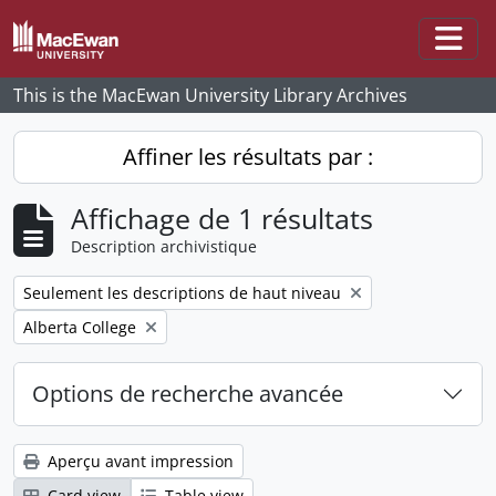
Skip to main content
Togg
This is the MacEwan University Library Archives
Affiner les résultats par :
Affichage de 1 résultats
Description archivistique
Remove filter:
Seulement les descriptions de haut niveau
Remove filter:
Alberta College
Options de recherche avancée
Aperçu avant impression
Card view
Table view