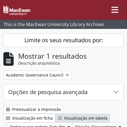
Skip to main content
Togg
This is the MacEwan University Library Archives
Limite os seus resultados por:
Mostrar 1 resultados
Descrição arquivística
Remove filter:
Academic Governance Council
Opções de pesquisa avançada
Previsualizar a impressão
Visualização em ficha
Visualização em tabela
Ordenar por ordem: Data fim
Direção: Descendente