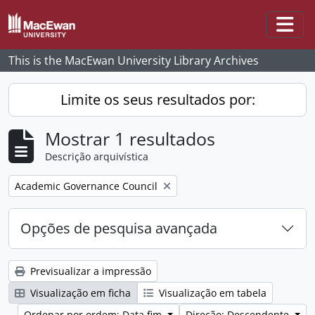
Skip to main content
Togg
This is the MacEwan University Library Archives
Limite os seus resultados por:
Mostrar 1 resultados
Descrição arquivística
Remove filter:
Academic Governance Council
Opções de pesquisa avançada
Previsualizar a impressão
Visualização em ficha
Visualização em tabela
Ordenar por ordem: Data fim
Direção: Descendente