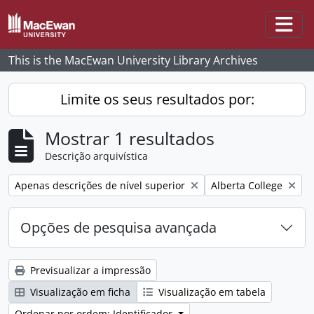
Skip to main content
Togg
This is the MacEwan University Library Archives
Limite os seus resultados por:
Mostrar 1 resultados
Descrição arquivística
Remove filter:
Remove filter:
Apenas descrições de nível superior
Alberta College
Opções de pesquisa avançada
Previsualizar a impressão
Visualização em ficha
Visualização em tabela
Ordenar por ordem: Identificador