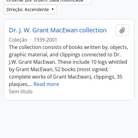
Direção: Ascendente
Dr. J. W. Grant MacEwan collection
Adici
Coleção
·
1939-2001
The collection consists of books written by, objects,
graphic material, and clippings connected to Dr.
J.W. Grant MacEwan. These include 10 logs whittled
by Grant MacEwan, 52 books (most signed;
complete works of Grant MacEwan), clippings, 35
plaques,
…
Read more
Sem título