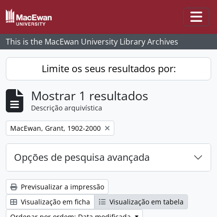
Skip to main content
Togg
This is the MacEwan University Library Archives
Limite os seus resultados por:
Mostrar 1 resultados
Descrição arquivística
Remove filter:
MacEwan, Grant, 1902-2000
Opções de pesquisa avançada
Previsualizar a impressão
Visualização em ficha
Visualização em tabela
Ordenar por ordem: Data modificada