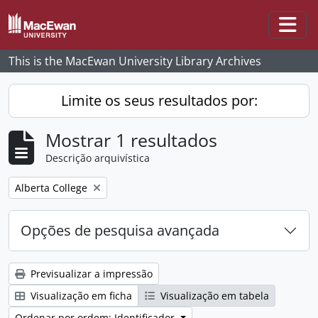
Skip to main content
Togg
This is the MacEwan University Library Archives
Limite os seus resultados por:
Mostrar 1 resultados
Descrição arquivística
Remove filter:
Alberta College
Opções de pesquisa avançada
Previsualizar a impressão
Visualização em ficha
Visualização em tabela
Ordenar por ordem: Identificador