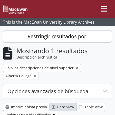
Skip to main content
Togg
This is the MacEwan University Library Archives
Restringir resultados por:
Mostrando 1 resultados
Descripción archivística
Remove filter:
Sólo las descripciones de nivel superior
Remove filter:
Alberta College
Opciones avanzadas de búsqueda
Imprimir vista previa
Card view
Table view
Ordenar por: Identificador