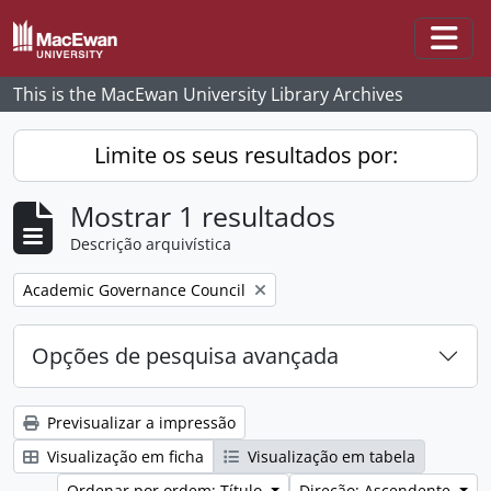
Skip to main content
Togg
This is the MacEwan University Library Archives
Limite os seus resultados por:
Mostrar 1 resultados
Descrição arquivística
Remove filter:
Academic Governance Council
Opções de pesquisa avançada
Previsualizar a impressão
Visualização em ficha
Visualização em tabela
Ordenar por ordem: Título
Direção: Ascendente