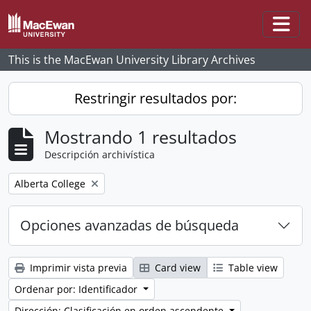
Skip to main content
Togg
This is the MacEwan University Library Archives
Restringir resultados por:
Mostrando 1 resultados
Descripción archivística
Remove filter:
Alberta College
Opciones avanzadas de búsqueda
Imprimir vista previa
Card view
Table view
Ordenar por: Identificador
Dirección: Clasificación en orden ascendente