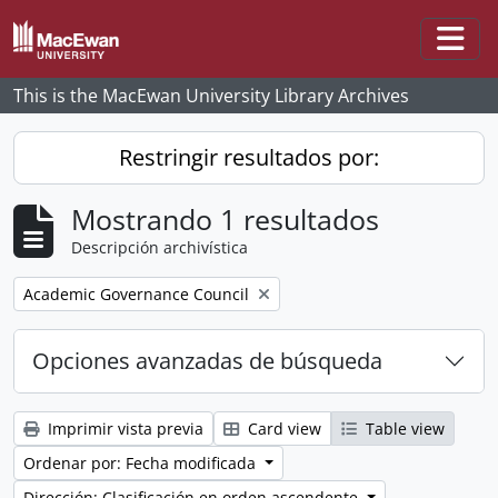
Skip to main content
Togg
This is the MacEwan University Library Archives
Restringir resultados por:
Mostrando 1 resultados
Descripción archivística
Remove filter:
Academic Governance Council
Opciones avanzadas de búsqueda
Imprimir vista previa
Card view
Table view
Ordenar por: Fecha modificada
Dirección: Clasificación en orden ascendente