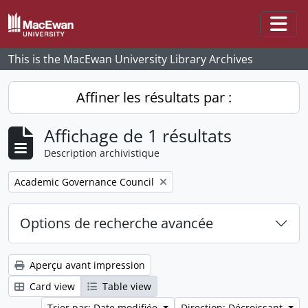
Skip to main content
Togg
This is the MacEwan University Library Archives
Affiner les résultats par :
Affichage de 1 résultats
Description archivistique
Remove filter:
Academic Governance Council
Options de recherche avancée
Aperçu avant impression
Card view
Table view
Trier par: Date modifiée
Direction: Décroissant