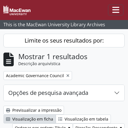
Skip to main content
Togg
This is the MacEwan University Library Archives
Limite os seus resultados por:
Mostrar 1 resultados
Descrição arquivística
Remove filter:
Academic Governance Council
Opções de pesquisa avançada
Previsualizar a impressão
Visualização em ficha
Visualização em tabela
Ordenar por ordem: Título
Direção: Descendente