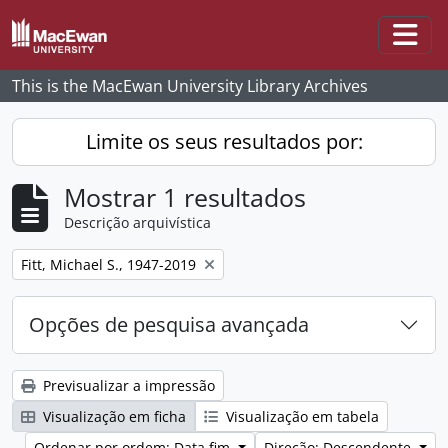
Skip to main content
Togg
This is the MacEwan University Library Archives
Limite os seus resultados por:
Mostrar 1 resultados
Descrição arquivística
Remove filter:
Fitt, Michael S., 1947-2019
Opções de pesquisa avançada
Previsualizar a impressão
Visualização em ficha
Visualização em tabela
Ordenar por ordem: Data fim
Direção: Descendente