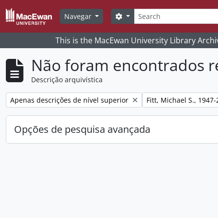
Skip to main content
Pesquisar
Search options
Navegar
This is the MacEwan University Library Archi
Não foram encontrados r
Descrição arquivística
Remove filter:
Remove filter:
Apenas descrições de nível superior
Fitt, Michael S., 1947
Opções de pesquisa avançada