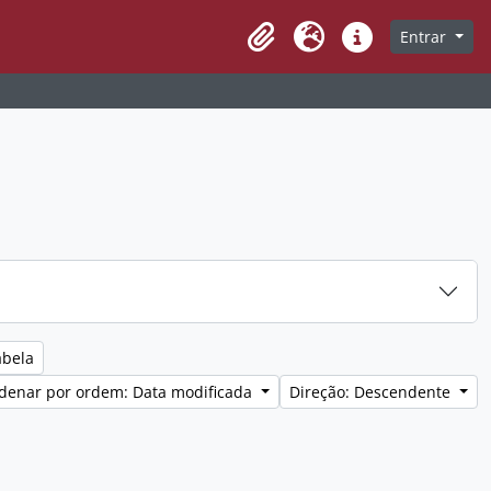
Entrar
Clipboard
Idioma
Ligações rápidas
abela
denar por ordem: Data modificada
Direção: Descendente