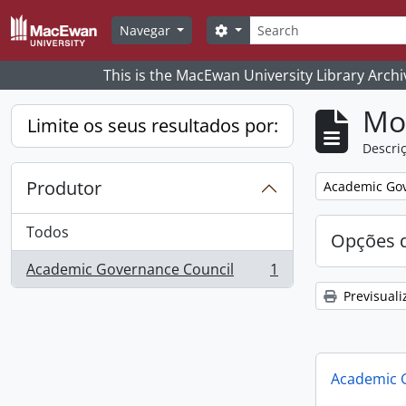
Skip to main content
Pesquisar
Search options
Navegar
This is the MacEwan University Library Archi
Mos
Limite os seus resultados por:
Descriç
Produtor
Remove filter:
Academic Gov
Todos
Opções d
Academic Governance Council
1
, 1 resultados
Previsuali
Academic 