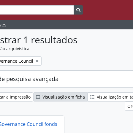
Search in browse page
ves
trar 1 resultados
ão arquivística
ernance Council
e pesquisa avançada
zar a impressão
Visualização em ficha
Visualização em t
Or
Governance Council fonds