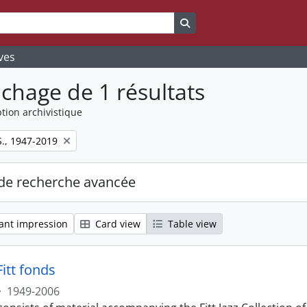
Search in browse page
ves
ichage de 1 résultats
tion archivistique
S., 1947-2019
de recherche avancée
ant impression
Card view
Table view
itt fonds
·
1949-2006