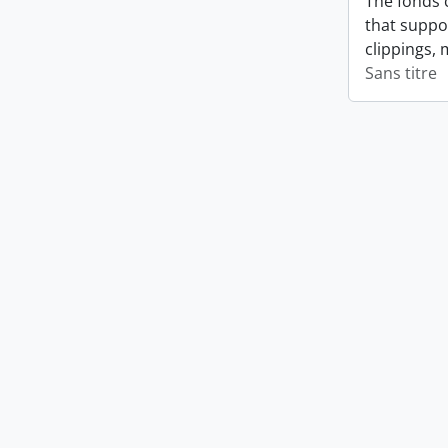
The fonds 
that suppo
clippings, 
Sans titre