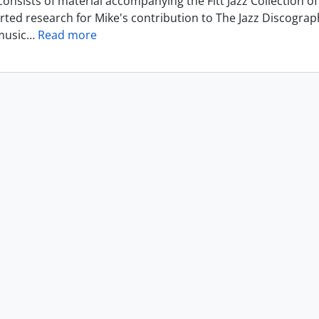
consists of material accompanying the Fitt Jazz Collection
rted research for Mike's contribution to The Jazz Discograp
music
…
Read more