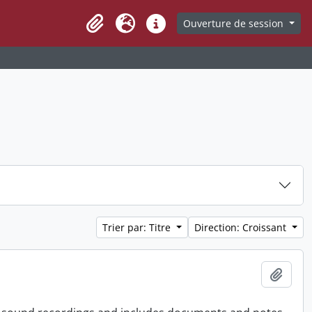
Ouverture de session
Clipboard
Langue
Liens rapides
Trier par: Titre
Direction: Croissant
Ajout