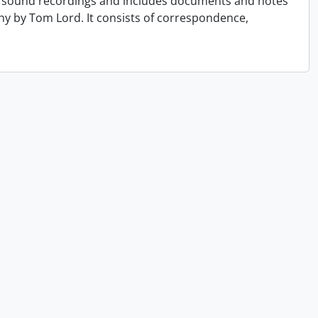
 of sound recordings and includes documents and notes
hy by Tom Lord. It consists of correspondence,