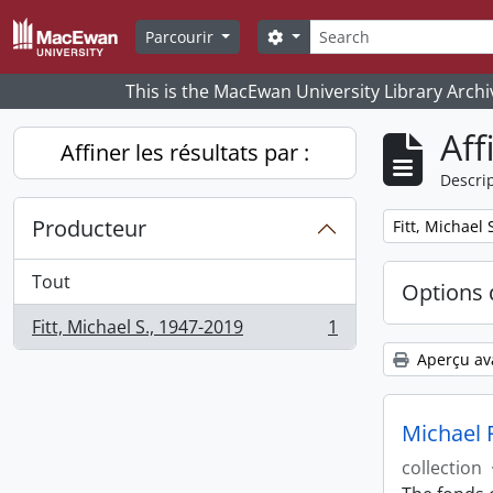
Skip to main content
Rechercher
Search options
Parcourir
This is the MacEwan University Library Archi
Aff
Affiner les résultats par :
Descrip
Producteur
Remove filter:
Fitt, Michael 
Tout
Options 
Fitt, Michael S., 1947-2019
1
, 1 résultats
Aperçu av
Michael F
collection