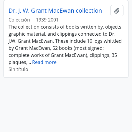
Dr. J. W. Grant MacEwan collection
Añadi
Colección
·
1939-2001
The collection consists of books written by, objects,
graphic material, and clippings connected to Dr.
J.W. Grant MacEwan. These include 10 logs whittled
by Grant MacEwan, 52 books (most signed;
complete works of Grant MacEwan), clippings, 35
plaques,
…
Read more
Sin título