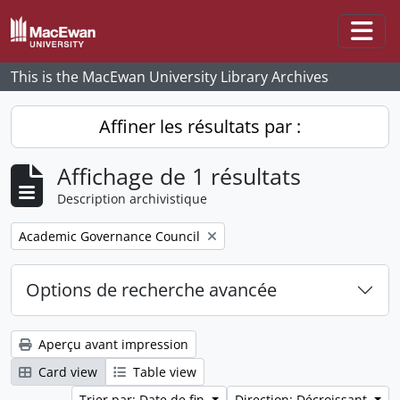
Skip to main content
Togg
This is the MacEwan University Library Archives
Affiner les résultats par :
Affichage de 1 résultats
Description archivistique
Remove filter:
Academic Governance Council
Options de recherche avancée
Aperçu avant impression
Card view
Table view
Trier par: Date de fin
Direction: Décroissant