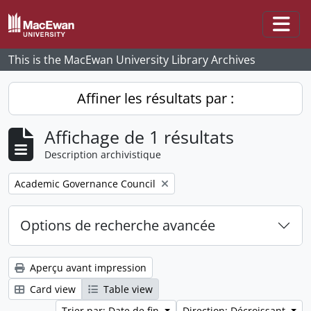
Skip to main content
Togg
This is the MacEwan University Library Archives
Affiner les résultats par :
Affichage de 1 résultats
Description archivistique
Remove filter:
Academic Governance Council
Options de recherche avancée
Aperçu avant impression
Card view
Table view
Trier par: Date de fin
Direction: Décroissant