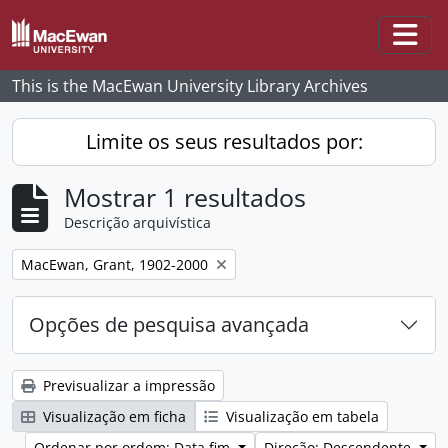
Skip to main content
Togg
This is the MacEwan University Library Archives
Limite os seus resultados por:
Mostrar 1 resultados
Descrição arquivística
Remove filter:
MacEwan, Grant, 1902-2000
Opções de pesquisa avançada
Previsualizar a impressão
Visualização em ficha
Visualização em tabela
Ordenar por ordem: Data fim
Direção: Descendente