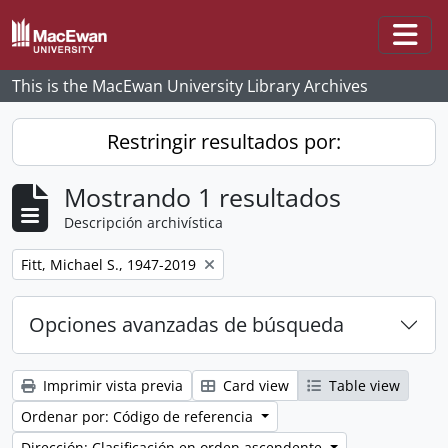
Skip to main content
Togg
This is the MacEwan University Library Archives
Restringir resultados por:
Mostrando 1 resultados
Descripción archivística
Remove filter:
Fitt, Michael S., 1947-2019
Opciones avanzadas de búsqueda
Imprimir vista previa
Card view
Table view
Ordenar por: Código de referencia
Dirección: Clasificación en orden ascendente