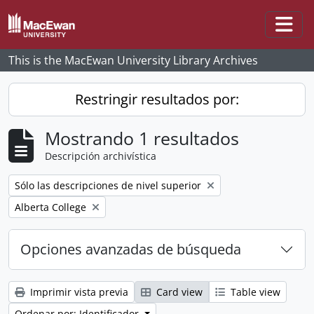
Skip to main content
Togg
This is the MacEwan University Library Archives
Restringir resultados por:
Mostrando 1 resultados
Descripción archivística
Remove filter:
Sólo las descripciones de nivel superior
Remove filter:
Alberta College
Opciones avanzadas de búsqueda
Imprimir vista previa
Card view
Table view
Ordenar por: Identificador