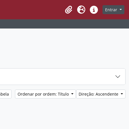
Entrar
Clipboard
Idioma
Ligações rápidas
abela
Ordenar por ordem: Título
Direção: Ascendente