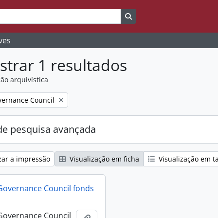
Search in browse page
ves
trar 1 resultados
ão arquivística
ernance Council
e pesquisa avançada
zar a impressão
Visualização em ficha
Visualização em t
Governance Council fonds
Governance Council