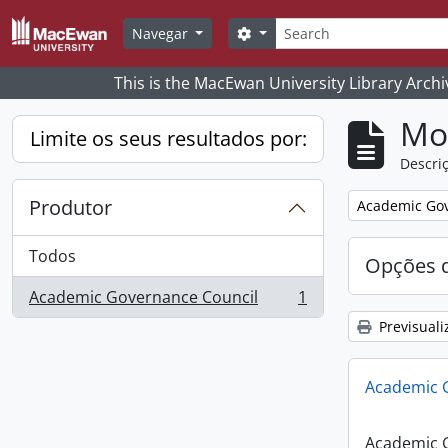
Skip to main content
Pesquisar
Search options
Navegar
This is the MacEwan University Library Archi
Mos
Limite os seus resultados por:
Descriç
Produtor
Remove filter:
Academic Gov
Todos
Opções d
Academic Governance Council
1
, 1 resultados
Previsuali
Academic 
Academic 