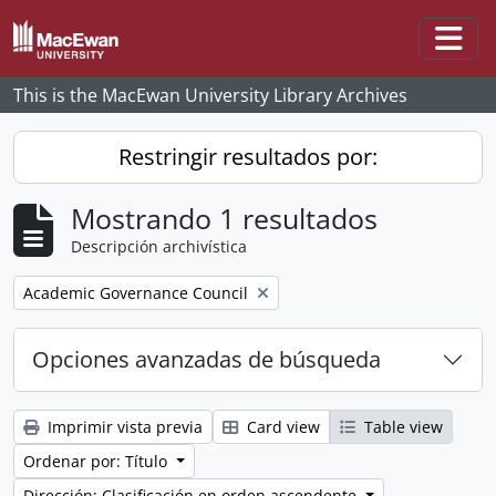
Skip to main content
Togg
This is the MacEwan University Library Archives
Restringir resultados por:
Mostrando 1 resultados
Descripción archivística
Remove filter:
Academic Governance Council
Opciones avanzadas de búsqueda
Imprimir vista previa
Card view
Table view
Ordenar por: Título
Dirección: Clasificación en orden ascendente