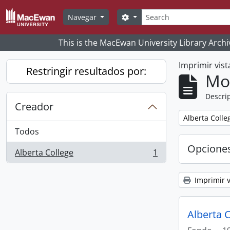
Skip to main content
Búsqueda
Search options
Navegar
This is the MacEwan University Library Archi
Imprimir vist
Restringir resultados por:
Mo
Descrip
Creador
Remove filter:
Alberta Colle
Todos
Opcione
Alberta College
1
, 1 resultados
Imprimir v
Alberta 