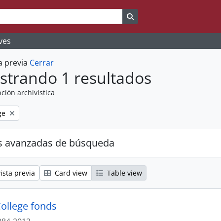
Search in browse page
ves
a previa
Cerrar
strando 1 resultados
ción archivística
ge
s avanzadas de búsqueda
ista previa
Card view
Table view
College fonds