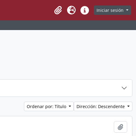
Iniciar sesión
Clipboard
Idioma
Enlaces rápidos
Ordenar por: Título
Dirección: Descendente
Añadi