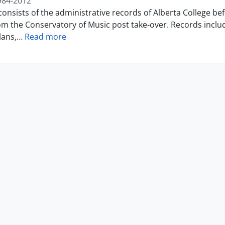
984-2012
consists of the administrative records of Alberta College b
om the Conservatory of Music post take-over. Records incl
lans,
…
Read more