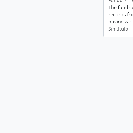
Fondo
·
1
The fonds 
records fr
business p
Sin título