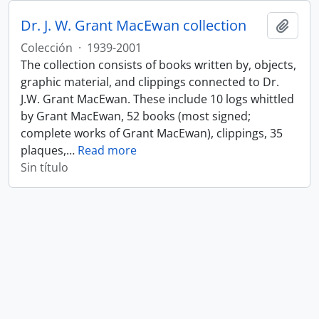
Dr. J. W. Grant MacEwan collection
Añadi
Colección
·
1939-2001
The collection consists of books written by, objects,
graphic material, and clippings connected to Dr.
J.W. Grant MacEwan. These include 10 logs whittled
by Grant MacEwan, 52 books (most signed;
complete works of Grant MacEwan), clippings, 35
plaques,
…
Read more
Sin título