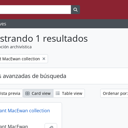
Search in browse page
ves
strando 1 resultados
ción archivística
nt MacEwan collection
s avanzadas de búsqueda
ista previa
Card view
Table view
Ordenar por:
Grant MacEwan collection
Grant MacEwan