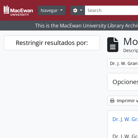
Skip to main content
Búsqueda
Search options
Navegar
This is the MacEwan University Library Archi
Mo
Restringir resultados por:
Descrip
Remove filter:
Dr. J. W. Gra
Opcione
Imprimir v
Dr. J. W. 
Dr. J. W. 