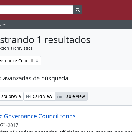
Search in browse page
ves
strando 1 resultados
ción archivística
ernance Council
s avanzadas de búsqueda
ista previa
Card view
Table view
 Governance Council fonds
971-2017