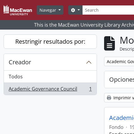
Skip to main content
Búsqueda
Search options
Navegar
This is the MacEwan University Library Archi
Mo
Restringir resultados por:
Descrip
Creador
Remove filter:
Academic Gov
Todos
Opcione
Academic Governance Council
1
, 1 resultados
Imprimir v
Academic
Fondo
·
1