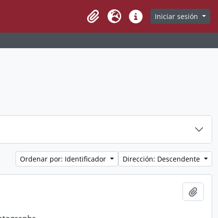
Iniciar sesión
Clipboard
Idioma
Enlaces rápidos
Ordenar por: Identificador
Dirección: Descendente
Añadi