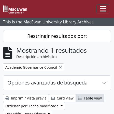
Skip to main content
Togg
This is the MacEwan University Library Archives
Restringir resultados por:
Mostrando 1 resultados
Descripción archivística
Remove filter:
Academic Governance Council
Opciones avanzadas de búsqueda
Imprimir vista previa
Card view
Table view
Ordenar por: Fecha modificada
Dirección: Descendente