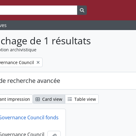
Search in browse page
ves
ichage de 1 résultats
tion archivistique
ernance Council
de recherche avancée
ant impression
Card view
Table view
Governance Council fonds
Governance Council