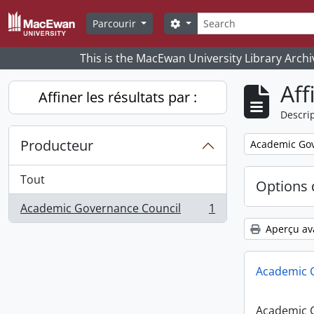
Skip to main content
Rechercher
Search options
Parcourir
This is the MacEwan University Library Archi
Aff
Affiner les résultats par :
Descrip
Producteur
Remove filter:
Academic Gov
Tout
Options 
Academic Governance Council
1
, 1 résultats
Aperçu av
Academic 
Academic 