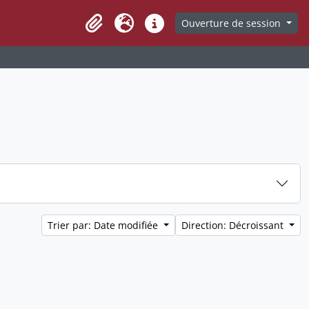
Ouverture de session
Clipboard
Langue
Liens rapides
Trier par: Date modifiée
Direction: Décroissant