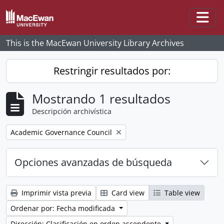
Skip to main content
Togg
This is the MacEwan University Library Archives
Restringir resultados por:
Mostrando 1 resultados
Descripción archivística
Remove filter:
Academic Governance Council
Opciones avanzadas de búsqueda
Imprimir vista previa
Card view
Table view
Ordenar por: Fecha modificada
Dirección: Clasificación en orden ascendente