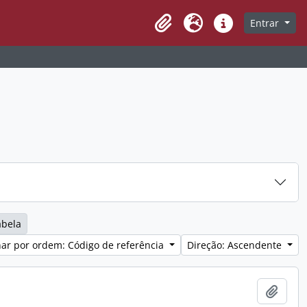
Entrar
Clipboard
Idioma
Ligações rápidas
abela
ar por ordem: Código de referência
Direção: Ascendente
Adici