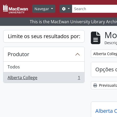
Skip to main content
Pesquisar
Search options
Navegar
This is the MacEwan University Library Archi
Mos
Limite os seus resultados por:
Descriç
Produtor
Remove filter:
Alberta Colle
Todos
Opções d
Alberta College
1
, 1 resultados
Previsuali
Alberta 