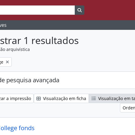
Search in browse page
ves
trar 1 resultados
ão arquivística
ge
e pesquisa avançada
zar a impressão
Visualização em ficha
Visualização em t
Orden
College fonds