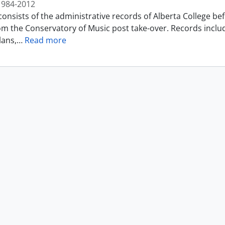
1984-2012
consists of the administrative records of Alberta College b
om the Conservatory of Music post take-over. Records incl
lans,
…
Read more