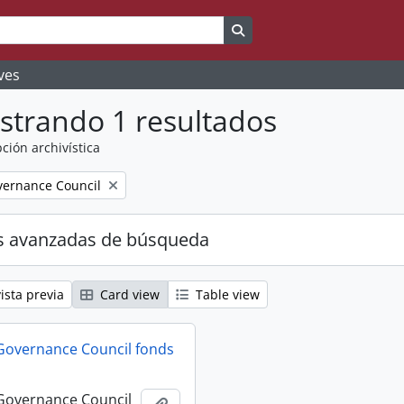
Search in browse page
ves
strando 1 resultados
ción archivística
ernance Council
s avanzadas de búsqueda
ista previa
Card view
Table view
Governance Council fonds
Governance Council