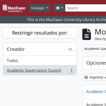
Skip to main content
Búsqueda
Search options
Navegar
This is the MacEwan University Library Archi
Mo
Restringir resultados por:
Descrip
Creador
Remove filter:
Academic Gov
Todos
Opcione
Academic Governance Council
1
, 1 resultados
Imprimir v
Academic 
Academic 