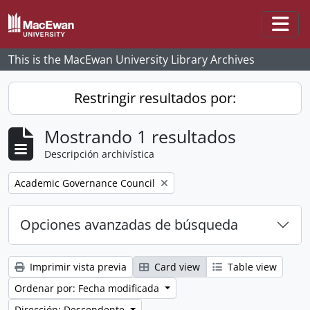
Skip to main content
Togg
This is the MacEwan University Library Archives
Restringir resultados por:
Mostrando 1 resultados
Descripción archivística
Remove filter:
Academic Governance Council
Opciones avanzadas de búsqueda
Imprimir vista previa
Card view
Table view
Ordenar por: Fecha modificada
Dirección: Descendente