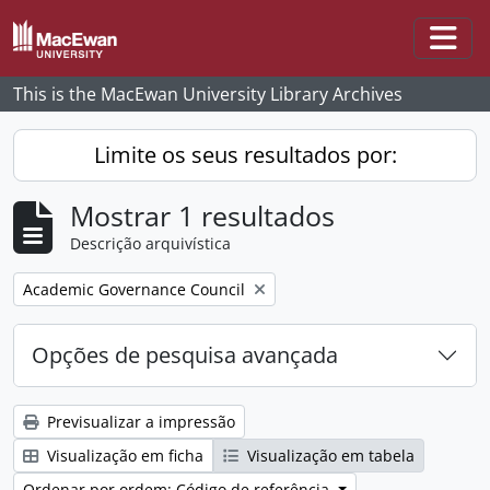
Skip to main content
Togg
This is the MacEwan University Library Archives
Limite os seus resultados por:
Mostrar 1 resultados
Descrição arquivística
Remove filter:
Academic Governance Council
Opções de pesquisa avançada
Previsualizar a impressão
Visualização em ficha
Visualização em tabela
Ordenar por ordem: Código de referência