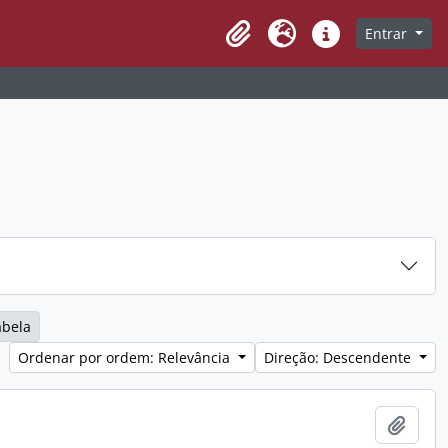
Entrar
Clipboard
Idioma
Ligações rápidas
abela
Ordenar por ordem: Relevância
Direção: Descendente
Adici