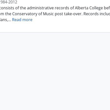
1984-2012
consists of the administrative records of Alberta College b
om the Conservatory of Music post take-over. Records incl
lans,
…
Read more