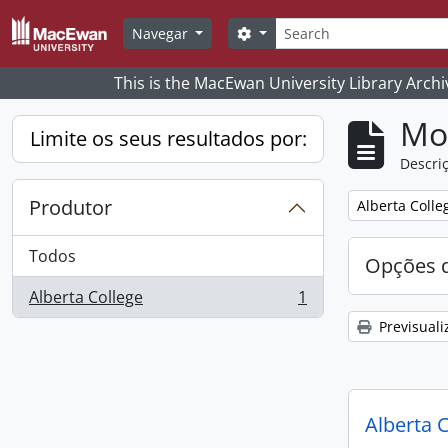
Skip to main content
Pesquisar
Search options
Navegar
This is the MacEwan University Library Archi
Mos
Limite os seus resultados por:
Descriç
Produtor
Remove filter:
Alberta Colle
Todos
Opções d
Alberta College
1
, 1 resultados
Previsuali
Alberta 