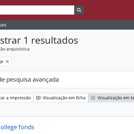
Search in browse page
ves
trar 1 resultados
ão arquivística
ge
e pesquisa avançada
zar a impressão
Visualização em ficha
Visualização em t
College fonds